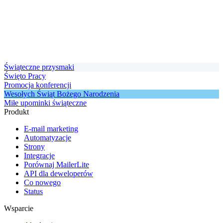
Świąteczne przysmaki
Święto Pracy
Promocja konferencji
Wesołych Świąt Bożego Narodzenia
Miłe upominki świąteczne
Produkt
E-mail marketing
Automatyzacje
Strony
Integracje
Porównaj MailerLite
API dla deweloperów
Co nowego
Status
Wsparcie